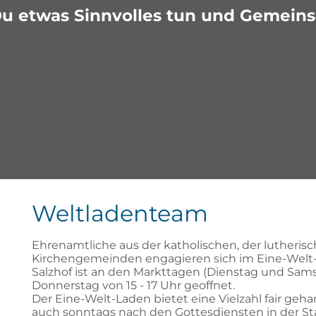
Du etwas Sinnvolles tun und Gemeins
Weltladenteam
Ehrenamtliche aus der katholischen, der lutheris
Kirchengemeinden engagieren sich im Eine-Welt-
Salzhof ist an den Markttagen (Dienstag und Sams
Donnerstag von 15 - 17 Uhr geoffnet.
Der Eine-Welt-Laden bietet eine Vielzahl fair geh
auch sonntags nach den Gottesdiensten in der St