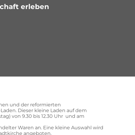
chaft erleben
chen und der reformierten
Laden. Dieser kleine Laden auf dem
tag) von 9.30 bis 12.30 Uhr und am
andelter Waren an. Eine kleine Auswahl wird
adtkirche angeboten.