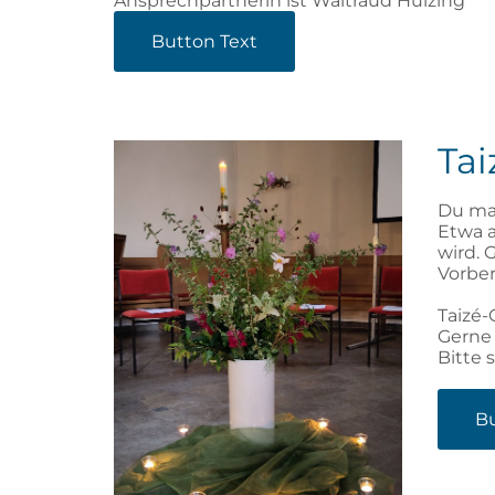
Ansprechpartnerin ist Waltraud Huizing
Button Text
Tai
Du ma
Etwa a
wird. 
Vorber
Taizé-
Gerne 
Bitte 
Bu